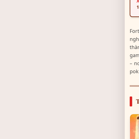
X
1
For
ngh
thà
gam
– n
pok