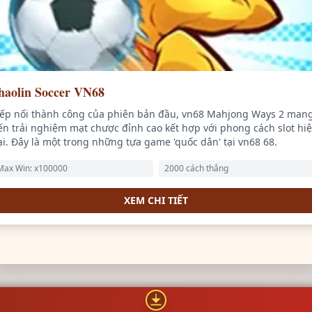
haolin Soccer VN68
iếp nối thành công của phiên bản đầu, vn68 Mahjong Ways 2 man
ến trải nghiệm mạt chược đỉnh cao kết hợp với phong cách slot hi
ại. Đây là một trong những tựa game 'quốc dân' tại vn68 68.
Max Win: x100000
2000 cách thắng
XEM CHI TIẾT