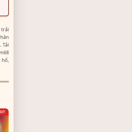
trải
thân
 Tải
vn68
 hổ,
OT