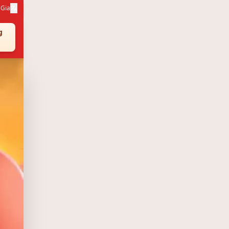
 Gia
g