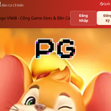
8
Quốc
 & Bắn Cá Cổ Điển
Đăng
Đăn
Nhập
Ký