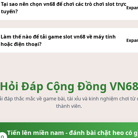
Tại sao nên chọn vn68 để chơi các trò chơi slot trực
Expa
tuyến?
Làm thế nào để tải game slot vn68 về máy tính
Expa
hoặc điện thoại?
Hỏi Đáp Cộng Đồng VN6
ải đáp thắc mắc về game bài, tài xỉu và kinh nghiệm chơi từ 
thành viên.
Tiến lên miền nam - đánh bài chặt heo có g
Q