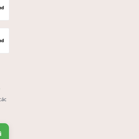
nd
nd
8
các
ì