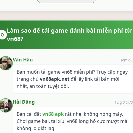
Làm sao để tải game đánh bài miễn phí từ
Q
vn68?
Văn Hậu
Hôm qu
Bạn muốn tải game vn68 miễn phí? Truy cập ngay
trang chủ
vn68apk.net
để lấy link tải bản mới
nhất, an toàn tuyệt đối.
Hải Đăng
12 giờ trướ
Bản cài đặt
vn68 apk
rất nhẹ, không nóng máy.
Chơi game bài, tài xỉu, vn68 long hổ cực mượt mà
không lo giật lag.