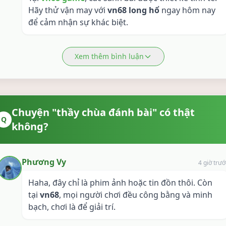
Hãy thử vận may với
vn68 long hổ
ngay hôm nay
để cảm nhận sự khác biệt.
Xem thêm bình luận
Chuyện "thầy chùa đánh bài" có thật
Q
không?
Phương Vy
4 giờ trướ
Haha, đây chỉ là phim ảnh hoặc tin đồn thôi. Còn
tại
vn68
, mọi người chơi đều công bằng và minh
bạch, chơi là để giải trí.