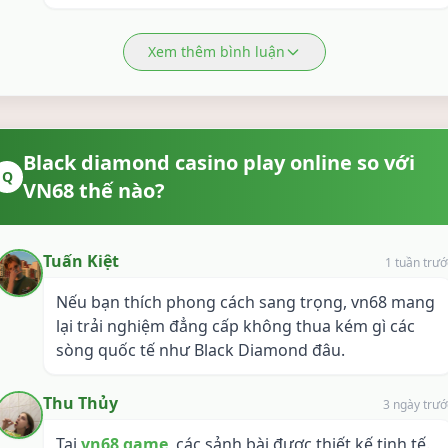
Xem thêm bình luận
Black diamond casino play online so với
Q
VN68 thế nào?
Tuấn Kiệt
1 tuần trướ
Nếu bạn thích phong cách sang trọng, vn68 mang
lại trải nghiệm đẳng cấp không thua kém gì các
sòng quốc tế như Black Diamond đâu.
Thu Thủy
3 ngày trướ
Tại
vn68 game
, các sảnh bài được thiết kế tinh tế.