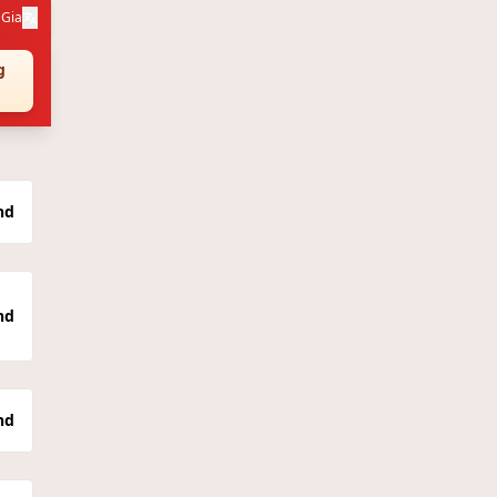
 Gia
g
nd
nd
nd