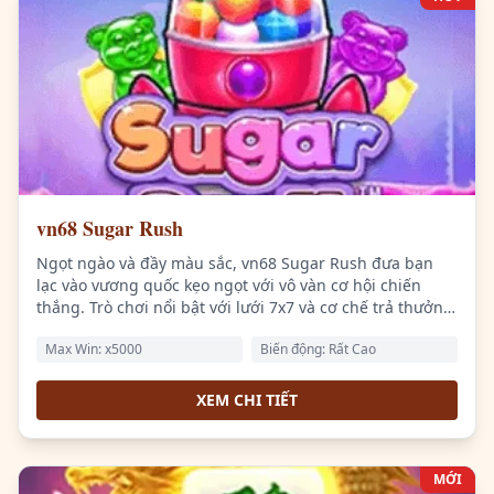
vn68 Sugar Rush
Ngọt ngào và đầy màu sắc, vn68 Sugar Rush đưa bạn
lạc vào vương quốc kẹo ngọt với vô vàn cơ hội chiến
thắng. Trò chơi nổi bật với lưới 7x7 và cơ chế trả thưởng
theo cụm (Cluster Pays) hấp dẫn.
Max Win: x5000
Biến động: Rất Cao
XEM CHI TIẾT
MỚI