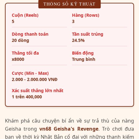
THÔNG SỐ KỸ THUẬT
Cuộn (Reels)
Hàng (Rows)
5
3
Dòng thanh toán
Tần suất trúng
20 dòng
24.5%
Thắng tối đa
Biến động
x8000
Trung bình
Cược (Min - Max)
2.000 - 2.000.000 VNĐ
Xác suất thắng lớn nhất
1 trên 400,000
Khám phá câu chuyện bí ẩn về sự trả thù của nàng
Geisha trong
vn68 Geisha's Revenge
. Trò chơi đưa
bạn về thời kỳ Nhật Bản cổ đại với những thanh kiếm