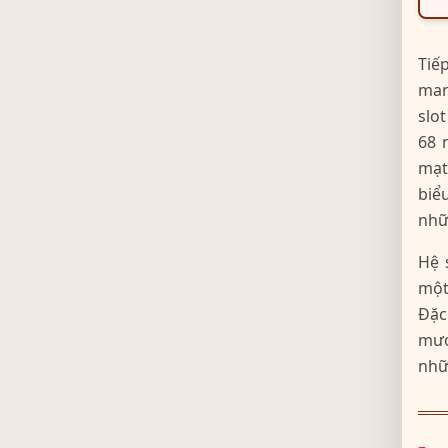
Tiế
man
slo
68 
mạt
biể
nhữ
Hệ 
một
Đặc
mượ
nhữ