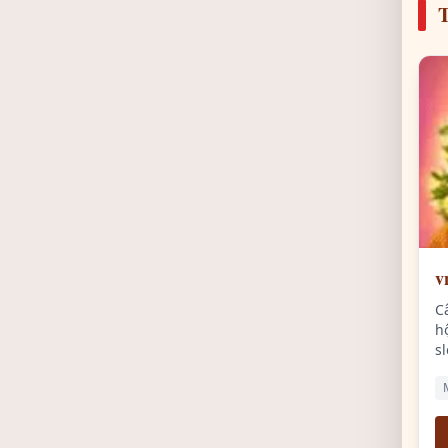
v
C
h
s
d
c
t
t