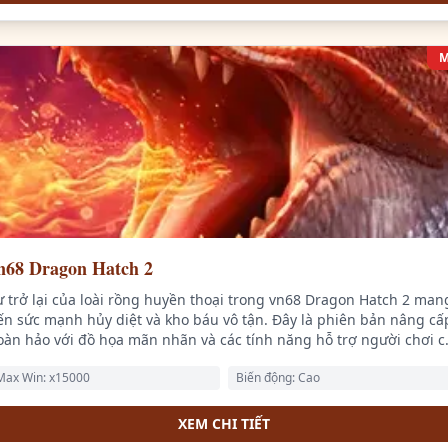
hu thập đủ các biểu tượng Bonus, chế độ vòng quay miễn phí sẽ
ược kích hoạt với khả năng giữ lại các hệ số nhân, giúp tối ưu hóa l
huận. Hãy tham gia cộng đồng vn68 bạn web để cùng nhau chinh
M
hục cây tài lộc và biến giấc mơ giàu sang thành hiện thực.
n68 Dragon Hatch 2
ự trở lại của loài rồng huyền thoại trong vn68 Dragon Hatch 2 man
ến sức mạnh hủy diệt và kho báu vô tận. Đây là phiên bản nâng cấ
oàn hảo với đồ họa mãn nhãn và các tính năng hỗ trợ người chơi c
ạnh tại vn68 win. Trò chơi sử dụng cơ chế thanh toán theo cụm
Max Win: x15000
Biến động: Cao
Cluster Pays), nơi các biểu tượng chiến thắng sẽ nổ tung và nhườn
hỗ cho các biểu tượng mới rơi xuống. Tích lũy đủ số lượng biểu
ượng thắng để đánh thức các chú rồng con với các kỹ năng đặc biệ
XEM CHI TIẾT
hư: xóa biểu tượng, biến đổi Wild, hoặc nhân đôi phần thưởng. Đỉ