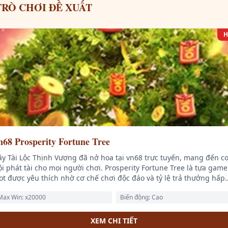
TRÒ CHƠI ĐỀ XUẤT
H
n68 Prosperity Fortune Tree
ây Tài Lộc Thịnh Vượng đã nở hoa tại vn68 trực tuyến, mang đến c
ội phát tài cho mọi người chơi. Prosperity Fortune Tree là tựa game
lot được yêu thích nhờ cơ chế chơi độc đáo và tỷ lệ trả thưởng hấp
ẫn. Trong trò chơi này, mỗi lần quay là một cơ hội để cây thần rung
Max Win: x20000
Biến động: Cao
huyển và thả xuống những túi vàng giá trị. Tính năng hệ số nhân
ăng dần sau mỗi lần thắng liên tiếp là điểm nhấn khiến vn68 apk t
hành điểm đến lý tưởng cho các tín đồ slot game. Đặc biệt, khi bạn
XEM CHI TIẾT