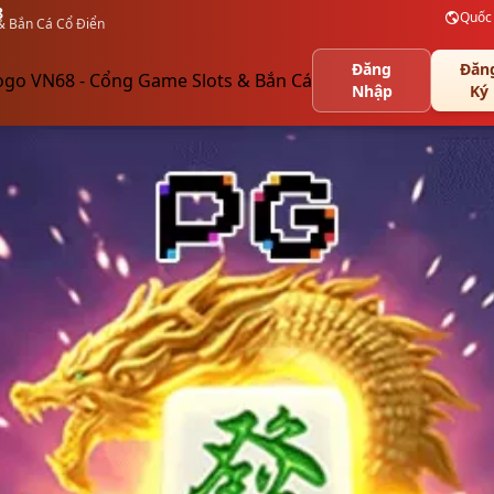
8
Quốc
 & Bắn Cá Cổ Điển
Đăng
Đăn
Nhập
Ký