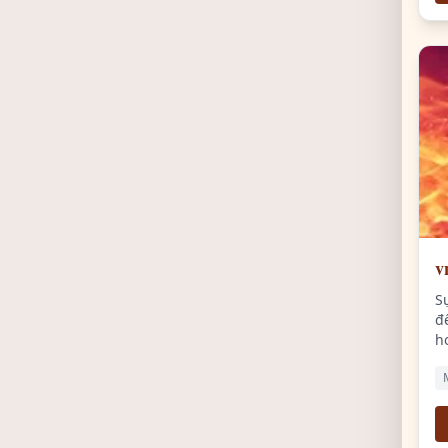
t
đ
n
p
v
S
đ
h
m
(
c
t
n