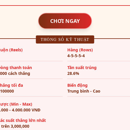
CHƠI NGAY
THÔNG SỐ KỸ THUẬT
uộn (Reels)
Hàng (Rows)
4-5-5-5-4
òng thanh toán
Tần suất trúng
000 cách thắng
28.6%
hắng tối đa
Biến động
100000
Trung bình - Cao
ược (Min - Max)
.000 - 4.000.000 VNĐ
ác suất thắng lớn nhất
 trên 3,000,000