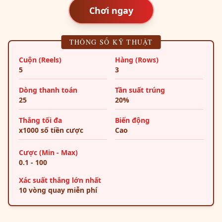
Chơi ngay
THÔNG SỐ KỸ THUẬT
Cuộn (Reels)
Hàng (Rows)
5
3
Dòng thanh toán
Tần suất trúng
25
20%
Thắng tối đa
Biến động
x1000 số tiền cược
Cao
Cược (Min - Max)
0.1 - 100
Xác suất thắng lớn nhất
10 vòng quay miễn phí