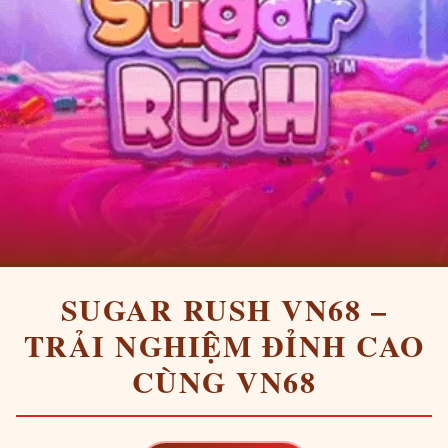
SUGAR RUSH VN68 –
TRẢI NGHIỆM ĐỈNH CAO
CÙNG VN68